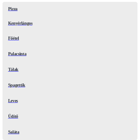
Pizza
Kenyérlángos
Főétel
Palacsinta
Tálak
Spagettik
Leves
Üdítő
Saláta