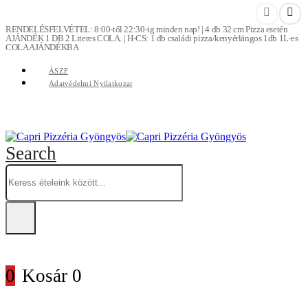
RENDELÉSFELVÉTEL: 8:00-től 22:30-ig minden nap! | 4 db 32 cm Pizza esetén
AJÁNDÉK 1 DB 2 Literes COLA. | H-CS: 1 db családi pizza/kenyérlángos 1db 1L-es
COLA AJÁNDÉKBA
ÁSZF
Adatvédelmi Nyilatkozat
Search
0
Kosár
0