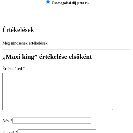
Csomagolási díj
(
+
200
Ft
)
Értékelések
Még nincsenek értékelések.
„Maxi king” értékelése elsőként
Értékelésed
*
Név
*
E-mail
*