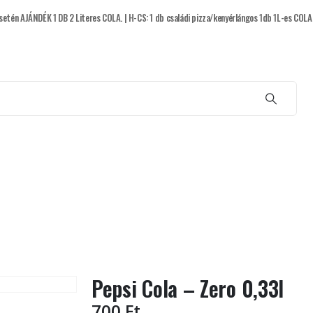
setén AJÁNDÉK 1 DB 2 Literes COLA. | H-CS: 1 db családi pizza/kenyérlángos 1db 1L-es CO
Főétel
Palacsinta
Tálak
Spagettik
Pepsi Cola – Zero 0,33l
700
Ft