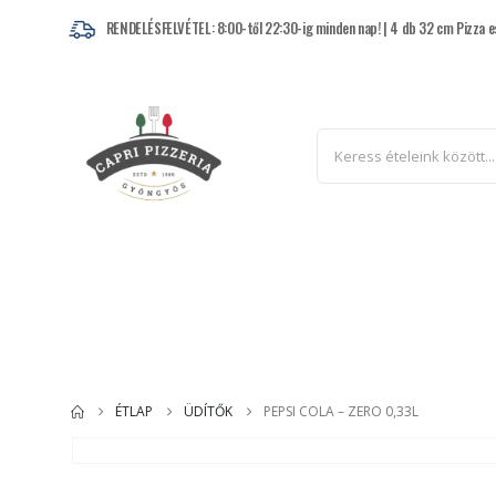
RENDELÉSFELVÉTEL: 8:00-től 22:30-ig minden nap! | 4 db 32 cm Pizza e
Pizza
Kenyérlángos
ÉTLAP
ÜDÍTŐK
PEPSI COLA – ZERO 0,33L