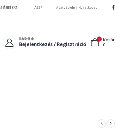
LA AJÁNDÉKBA
ÁSZF
Adatvédelmi Nyilatkozat
Üdvözlünk
Kosár
0
Bejelentkezés / Regisztráció
0
Leves
Üdítő
Saláta