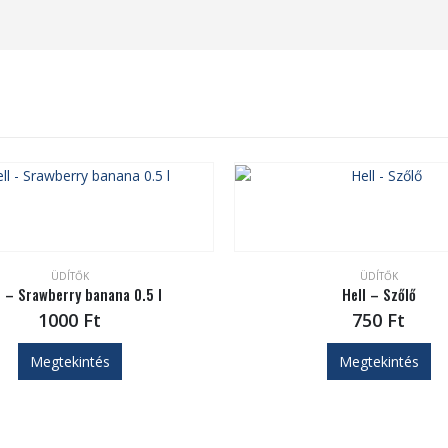
ÜDÍTŐK
ÜDÍTŐK
l – Srawberry banana 0.5 l
Hell – Szőlő
1000
Ft
750
Ft
Megtekintés
Megtekintés