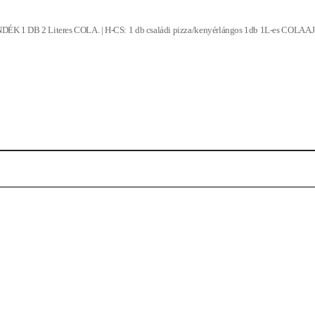
NDÉK 1 DB 2 Literes COLA. | H-CS: 1 db családi pizza/kenyérlángos 1db 1L-es COL