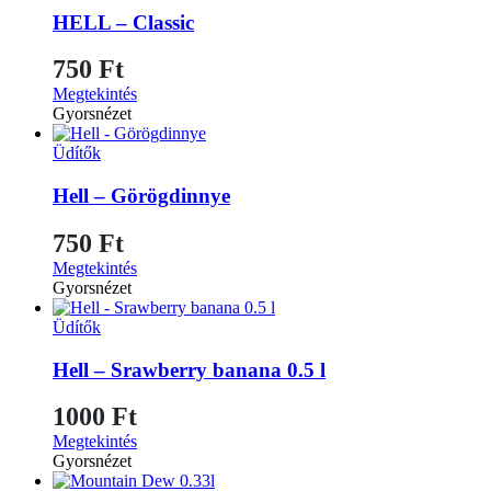
HELL – Classic
750
Ft
Megtekintés
Gyorsnézet
Üdítők
Hell – Görögdinnye
750
Ft
Megtekintés
Gyorsnézet
Üdítők
Hell – Srawberry banana 0.5 l
1000
Ft
Megtekintés
Gyorsnézet