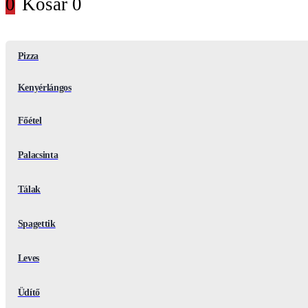
0
Kosár
0
Pizza
Kenyérlángos
Főétel
Palacsinta
Tálak
Spagettik
Leves
Üdítő