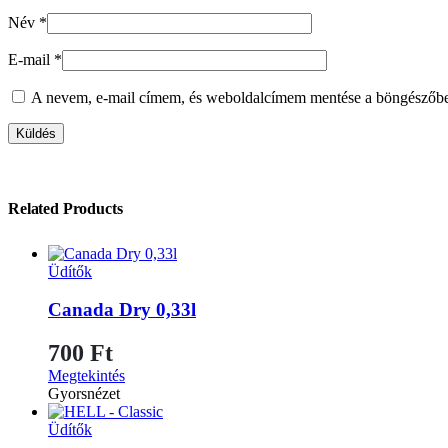
Név
*
E-mail
*
A nevem, e-mail címem, és weboldalcímem mentése a böngészőb
Related Products
Üdítők
Canada Dry 0,33l
700
Ft
Megtekintés
Gyorsnézet
Üdítők