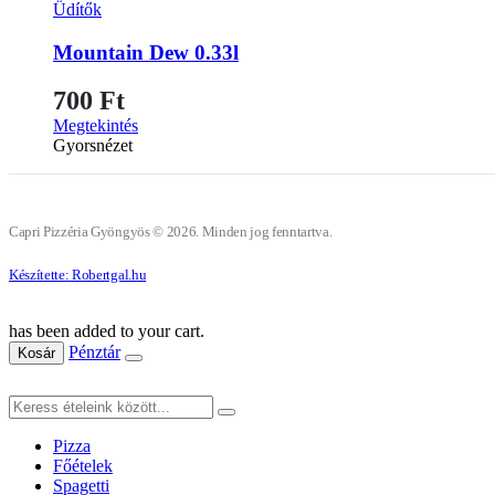
Üdítők
Mountain Dew 0.33l
700
Ft
Megtekintés
Gyorsnézet
Capri Pizzéria Gyöngyös © 2026. Minden jog fenntartva.
Készítette: Robertgal.hu
has been added to your cart.
Pénztár
Kosár
Pizza
Főételek
Spagetti