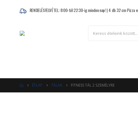
RENDELÉSFELVÉTEL: 8:00-től 22:30-ig minden nap! | 4 db 32 cm Pizza e
Pizza
Kenyérlángos
ÉTLAP
TÁLAK
FITNESS TÁL 2 SZEMÉLYRE