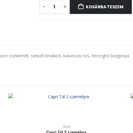
KOSÁRBA TESZEM
roston csirkemell, rántott brokkoli, kukoricás rizs, hercegnő burgonya
TÁLAK
Capri Tál 2 személyre