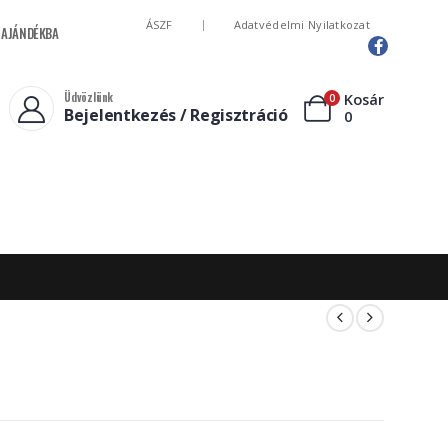
ÁSZF
Adatvédelmi Nyilatkozat
LA AJÁNDÉKBA
Üdvözlünk
Kosár
0
Bejelentkezés / Regisztráció
0
Leves
Üdítő
Saláta