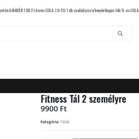
setén AJÁNDÉK 1 DB 2 Literes COLA. | H-CS: 1 db családi pizza/kenyérlángos 1db 1L-es CO
Főétel
Palacsinta
Tálak
Spagettik
Fitness Tál 2 személyre
9900
Ft
Kategória:
Tálak