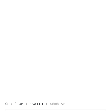
Palacsinta
Tálak
Spagettik
Leves
Üdítő
Saláta
ÉTLAP
SPAGETTI
GÖRÖG SP.