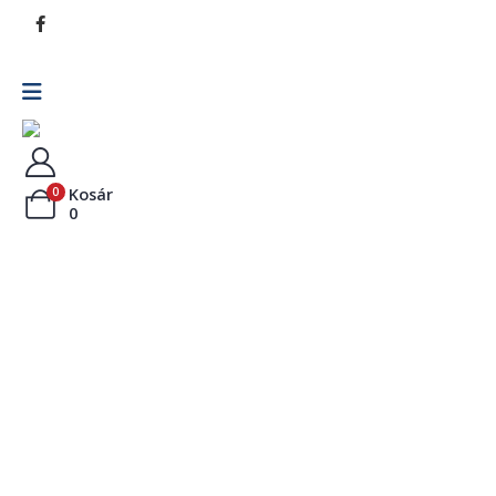
Kosár
0
0
Pizza
Kenyérlángos
Főétel