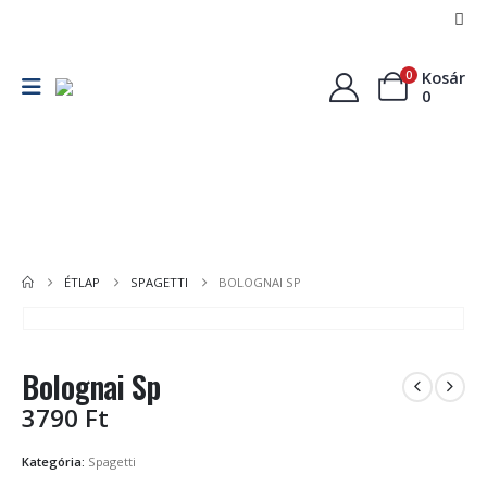
Kosár
0
0
Pizza
Kenyérlángos
Főétel
P
ÉTLAP
SPAGETTI
BOLOGNAI SP
Bolognai Sp
3790
Ft
Kategória:
Spagetti