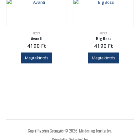
PIZZA
PIZZA
Avanti
Big Boss
4190
Ft
4190
Ft
Megtekintés
Megtekintés
Capri Pizzéria Gyöngyös © 2026. Minden jog fenntartva.
Készítette: Robertgal.hu