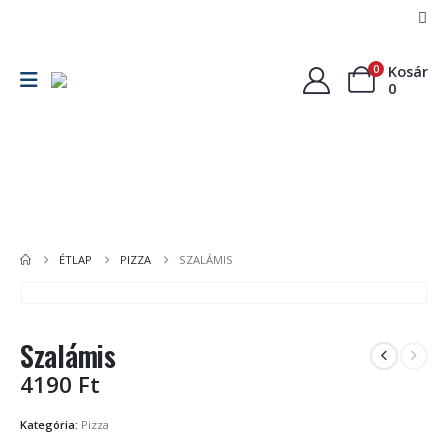
Kosár
0
0
Pizza
Kenyérlángos
Főétel
P
ÉTLAP
PIZZA
SZALÁMIS
Szalámis
4190
Ft
Kategória:
Pizza