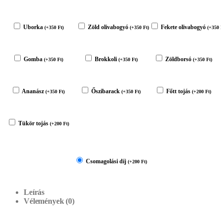
Uborka
Zöld olivabogyó
Fekete olivabogyó
(
+
350
Ft
)
(
+
350
Ft
)
(
+
350
Gomba
Brokkoli
Zöldborsó
(
+
350
Ft
)
(
+
350
Ft
)
(
+
350
Ft
)
Ananász
Őszibarack
Főtt tojás
(
+
350
Ft
)
(
+
350
Ft
)
(
+
200
Ft
)
Tükör tojás
(
+
200
Ft
)
Csomagolási díj
(
+
200
Ft
)
Leírás
Vélemények (0)