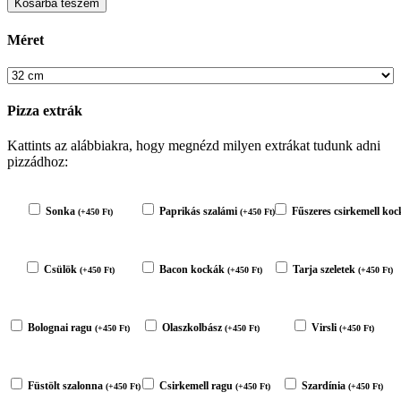
Kosárba teszem
Méret
Pizza extrák
Kattints az alábbiakra, hogy megnézd milyen extrákat tudunk adni
pizzádhoz:
Sonka
Paprikás szalámi
Fűszeres csirkemell ko
(
+
450
Ft
)
(
+
450
Ft
)
Csülök
Bacon kockák
Tarja szeletek
(
+
450
Ft
)
(
+
450
Ft
)
(
+
450
Ft
)
Bolognai ragu
Olaszkolbász
Virsli
(
+
450
Ft
)
(
+
450
Ft
)
(
+
450
Ft
)
Füstölt szalonna
Csirkemell ragu
Szardínia
(
+
450
Ft
)
(
+
450
Ft
)
(
+
450
Ft
)