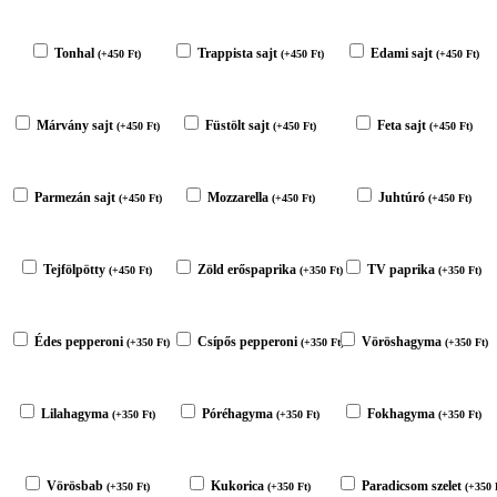
Tonhal
Trappista sajt
Edami sajt
(
+
450
Ft
)
(
+
450
Ft
)
(
+
450
Ft
)
Márvány sajt
Füstölt sajt
Feta sajt
(
+
450
Ft
)
(
+
450
Ft
)
(
+
450
Ft
)
Parmezán sajt
Mozzarella
Juhtúró
(
+
450
Ft
)
(
+
450
Ft
)
(
+
450
Ft
)
Tejfölpötty
Zöld erőspaprika
TV paprika
(
+
450
Ft
)
(
+
350
Ft
)
(
+
350
Ft
)
Édes pepperoni
Csípős pepperoni
Vöröshagyma
(
+
350
Ft
)
(
+
350
Ft
)
(
+
350
Ft
)
Lilahagyma
Póréhagyma
Fokhagyma
(
+
350
Ft
)
(
+
350
Ft
)
(
+
350
Ft
)
Vörösbab
Kukorica
Paradicsom szelet
(
+
350
Ft
)
(
+
350
Ft
)
(
+
350