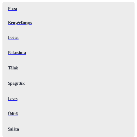
Pizza
Kenyérlángos
Főétel
Palacsinta
Tálak
Spagettik
Leves
Üdítő
Saláta