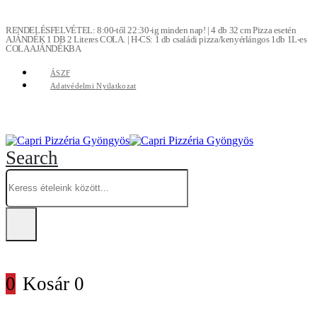
RENDELÉSFELVÉTEL: 8:00-től 22:30-ig minden nap! | 4 db 32 cm Pizza esetén
AJÁNDÉK 1 DB 2 Literes COLA. | H-CS: 1 db családi pizza/kenyérlángos 1db 1L-es
COLA AJÁNDÉKBA
ÁSZF
Adatvédelmi Nyilatkozat
Search
0
Kosár
0