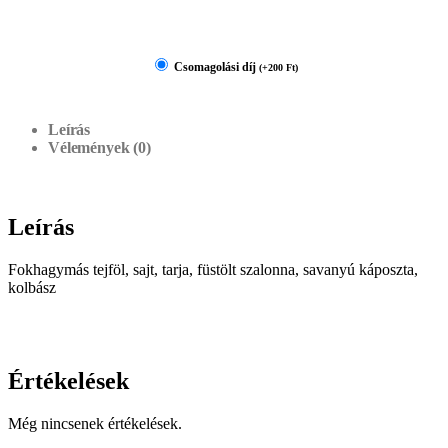
Csomagolási díj
(
+
200
Ft
)
Leírás
Vélemények (0)
Leírás
Fokhagymás tejföl, sajt, tarja, füstölt szalonna, savanyú káposzta,
kolbász
Értékelések
Még nincsenek értékelések.