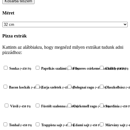
Kosárba teszem
Méret
Pizza extrák
Kattints az alábbiakra, hogy megnézd milyen extrákat tudunk adni
pizzádhoz:
Sonka
Paprikás szalámi
Fűszeres csirkemell kockák
Csülök
(
+
450
Ft
)
(
+
450
Ft
)
(
+
(
450
+
450
Ft
Ft
)
)
Bacon kockák
Tarja szeletek
Bolognai ragu
Olaszkolbász
(
+
450
Ft
)
(
+
450
Ft
)
(
+
450
Ft
)
(
+
4
Virsli
Füstölt szalonna
Csirkemell ragu
Szardínia
(
+
450
Ft
)
(
+
450
Ft
)
(
+
450
Ft
)
(
+
450
F
Tonhal
Trappista sajt
Edami sajt
Márvány sajt
(
+
450
Ft
)
(
+
450
Ft
)
(
+
450
Ft
)
(
+