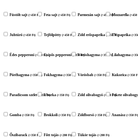
Füstölt sajt
Feta sajt
Parmezán sajt
Mozzarella
(
+
450
Ft
)
(
+
450
Ft
)
(
+
450
Ft
)
(
+
450
Juhtúró
Tejfölpötty
Zöld erőspaprika
TV paprika
(
+
450
Ft
)
(
+
450
Ft
)
(
+
350
Ft
)
(
+
35
Édes pepperoni
Csípős pepperoni
Vöröshagyma
Lilahagyma
(
+
350
Ft
)
(
+
350
Ft
)
(
+
350
Ft
)
(
+
35
Póréhagyma
Fokhagyma
Vörösbab
Kukorica
(
+
350
Ft
)
(
+
350
Ft
)
(
+
350
Ft
)
(
+
350
F
Paradicsom szelet
Uborka
Zöld olivabogyó
Fekete olivabog
(
+
350
Ft
)
(
+
350
Ft
)
(
+
350
Ft
)
Gomba
Brokkoli
Zöldborsó
Ananász
(
+
350
Ft
)
(
+
350
Ft
)
(
+
350
Ft
)
(
+
350
Ft
Őszibarack
Főtt tojás
Tükör tojás
(
+
350
Ft
)
(
+
200
Ft
)
(
+
200
Ft
)