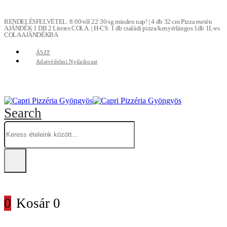
RENDELÉSFELVÉTEL: 8:00-től 22:30-ig minden nap! | 4 db 32 cm Pizza esetén
AJÁNDÉK 1 DB 2 Literes COLA. | H-CS: 1 db családi pizza/kenyérlángos 1db 1L-es
COLA AJÁNDÉKBA
ÁSZF
Adatvédelmi Nyilatkozat
Search
0
Kosár
0