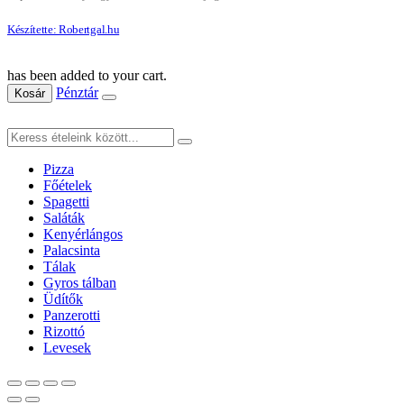
Készítette: Robertgal.hu
has been added to your cart.
Pénztár
Kosár
Pizza
Főételek
Spagetti
Saláták
Kenyérlángos
Palacsinta
Tálak
Gyros tálban
Üdítők
Panzerotti
Rizottó
Levesek