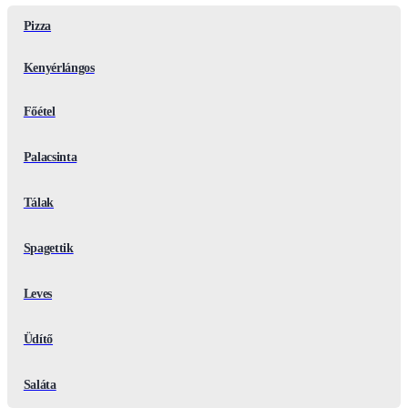
Pizza
Kenyérlángos
Főétel
Palacsinta
Tálak
Spagettik
Leves
Üdítő
Saláta