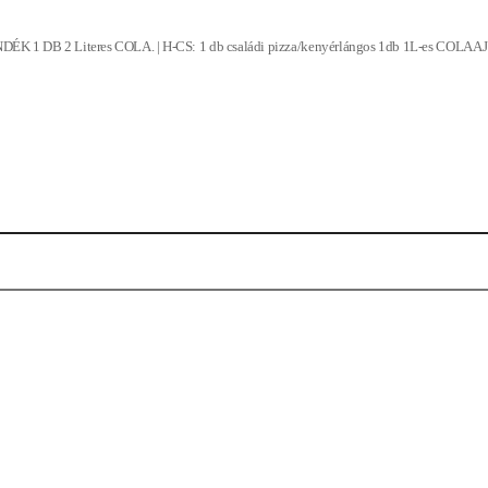
NDÉK 1 DB 2 Literes COLA. | H-CS: 1 db családi pizza/kenyérlángos 1db 1L-es COL