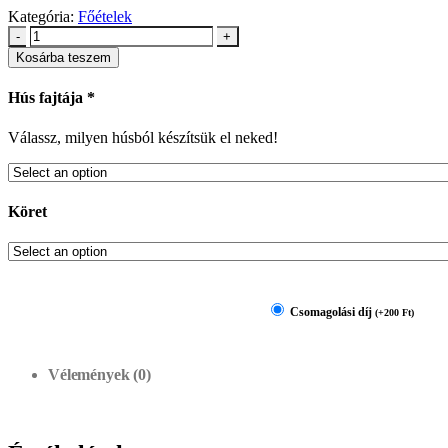
Kategória:
Főételek
-
+
Kosárba teszem
Hús fajtája
*
Válassz, milyen húsból készítsük el neked!
Köret
Csomagolási díj
(
+
200
Ft
)
Vélemények (0)