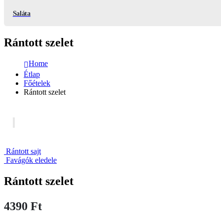
Saláta
Rántott szelet
Home
Étlap
Főételek
Rántott szelet
Rántott sajt
Favágók eledele
Rántott szelet
4390
Ft