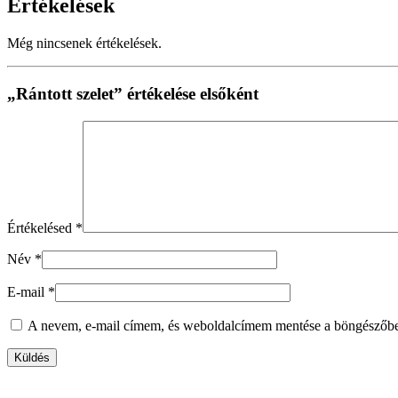
Értékelések
Még nincsenek értékelések.
„Rántott szelet” értékelése elsőként
Értékelésed
*
Név
*
E-mail
*
A nevem, e-mail címem, és weboldalcímem mentése a böngészőb