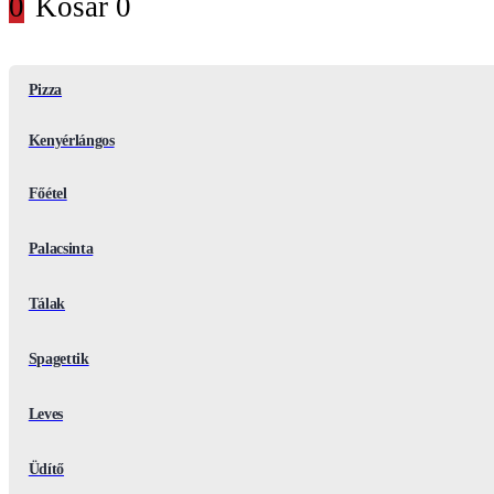
0
Kosár
0
Pizza
Kenyérlángos
Főétel
Palacsinta
Tálak
Spagettik
Leves
Üdítő