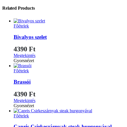
Related Products
Főételek
Bivalyos szelet
4390
Ft
Megtekintés
Gyorsnézet
Főételek
Brassói
4390
Ft
Megtekintés
Gyorsnézet
Főételek
Capris Csirkeszárnyak steak burgonyával