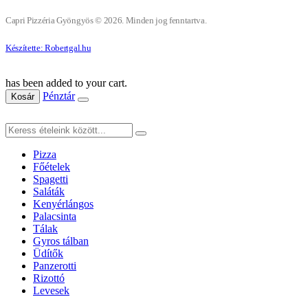
Capri Pizzéria Gyöngyös © 2026. Minden jog fenntartva.
Készítette: Robertgal.hu
has been added to your cart.
Pénztár
Kosár
Pizza
Főételek
Spagetti
Saláták
Kenyérlángos
Palacsinta
Tálak
Gyros tálban
Üdítők
Panzerotti
Rizottó
Levesek