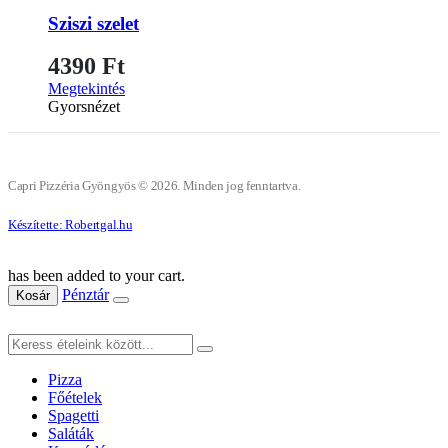
Sziszi szelet
4390
Ft
Megtekintés
Gyorsnézet
Capri Pizzéria Gyöngyös © 2026. Minden jog fenntartva.
Készítette: Robertgal.hu
has been added to your cart.
Pénztár
Kosár
Pizza
Főételek
Spagetti
Saláták