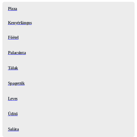
Pizza
Kenyérlángos
Főétel
Palacsinta
Tálak
Spagettik
Leves
Üdítő
Saláta