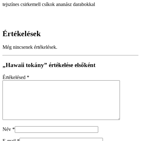
tejszínes csirkemell csíkok ananász darabokkal
Értékelések
Még nincsenek értékelések.
„Hawaii tokány” értékelése elsőként
Értékelésed
*
Név
*
E-mail
*