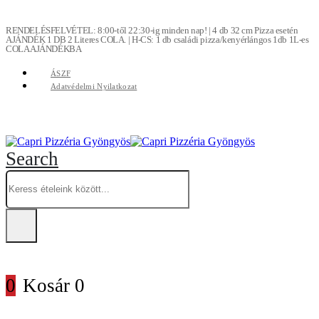
RENDELÉSFELVÉTEL: 8:00-től 22:30-ig minden nap! | 4 db 32 cm Pizza esetén
AJÁNDÉK 1 DB 2 Literes COLA. | H-CS: 1 db családi pizza/kenyérlángos 1db 1L-es
COLA AJÁNDÉKBA
ÁSZF
Adatvédelmi Nyilatkozat
Search
0
Kosár
0