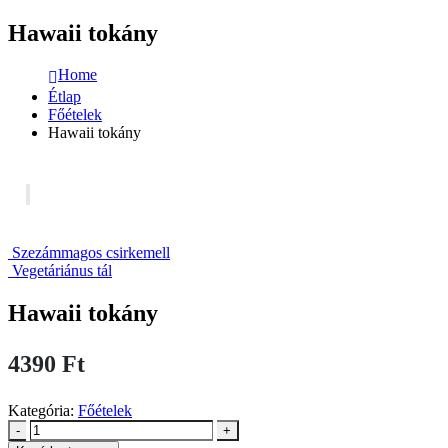
Hawaii tokány
Home
Étlap
Főételek
Hawaii tokány
Szezámmagos csirkemell
Vegetáriánus tál
Hawaii tokány
4390
Ft
Kategória:
Főételek
-
+