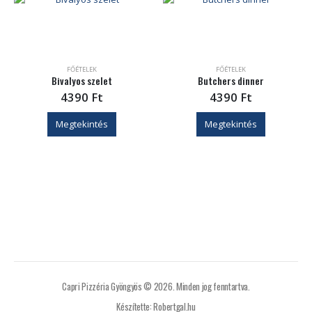
FŐÉTELEK
FŐÉTELEK
Bivalyos szelet
Butchers dinner
4390
Ft
4390
Ft
Megtekintés
Megtekintés
Capri Pizzéria Gyöngyös © 2026. Minden jog fenntartva.
Készítette: Robertgal.hu