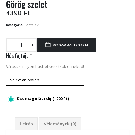
Görög szelet
4390
Ft
Kategória:
Főételek
KOSÁRBA TESZEM
Hús fajtája
*
Válassz, milyen húsból készítsük el neked!
Csomagolási díj
(
+
200
Ft
)
Leírás
Vélemények (0)