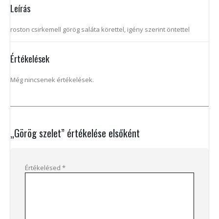
Leírás
roston csirkemell görög saláta körettel, igény szerint öntettel
Értékelések
Még nincsenek értékelések.
„Görög szelet” értékelése elsőként
Értékelésed
*